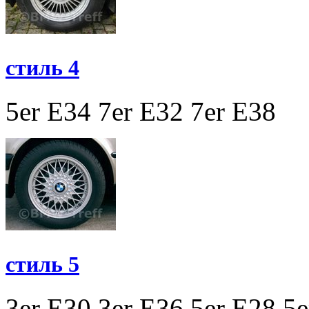
стиль 4
5er E34
7er E32
7er E38
стиль 5
3er E30
3er E36
5er E28
5e