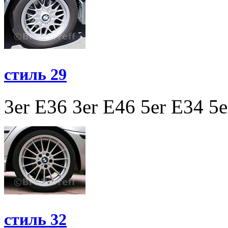
стиль 29
3er E36
3er E46
5er E34
5e
стиль 32