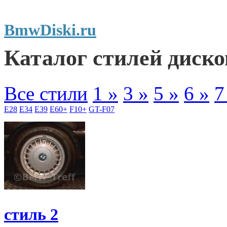
BmwDiski.ru
Каталог стилей диск
Все стили
1 »
3 »
5 »
6 »
7
E28
E34
E39
E60+
F10+
GT-F07
стиль 2