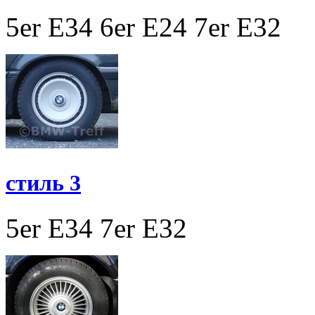
5er E34
6er E24
7er E32
стиль 3
5er E34
7er E32