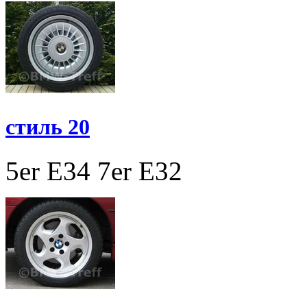
стиль 20
5er E34
7er E32