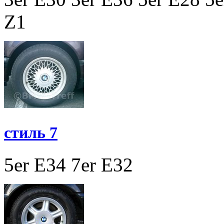
Z1
стиль 7
5er E34
7er E32