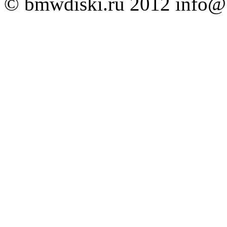
© bmwdiski.ru 2012
info@