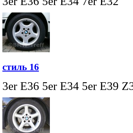
3er E36
5er E34
7er E32
стиль 16
3er E36
5er E34
5er E39
Z