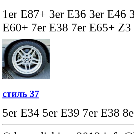
1er E87+
3er E36
3er E46
E60+
7er E38
7er E65+
Z3
стиль 37
5er E34
5er E39
7er E38
8e