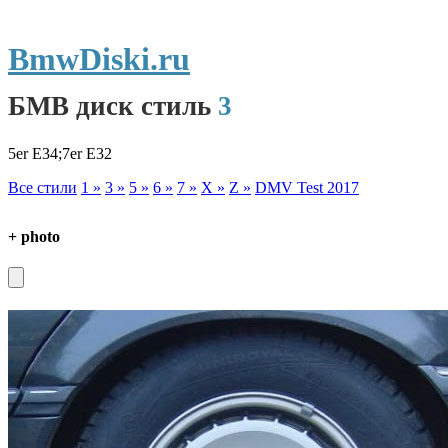
BmwDiski.ru
БМВ диск стиль
3
5er E34;7er E32
Все стили
1 »
3 »
5 »
6 »
7 »
X »
Z »
DMV Test 2017
+ photo