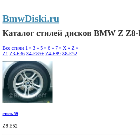
BmwDiski.ru
Каталог стилей дисков BMW Z Z8-
Все стили
1 »
3 »
5 »
6 »
7 »
X »
Z »
Z1
Z3-E36
Z4-E85+
Z4-E89
Z8-E52
стиль 59
Z8 E52