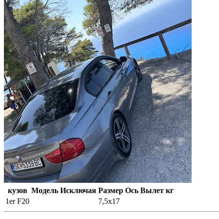
кузов
Модель
Исключая
Размер
Ось
Вылет
кг
1er F20
7,5x17