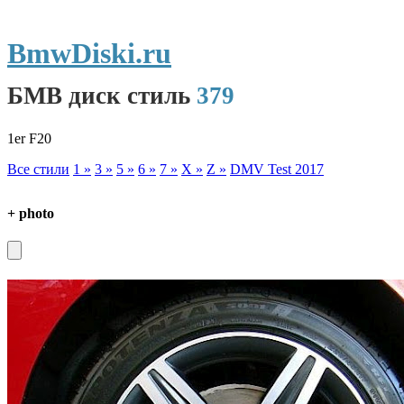
BmwDiski.ru
БМВ диск стиль
379
1er F20
Все стили
1 »
3 »
5 »
6 »
7 »
X »
Z »
DMV Test 2017
+ photo