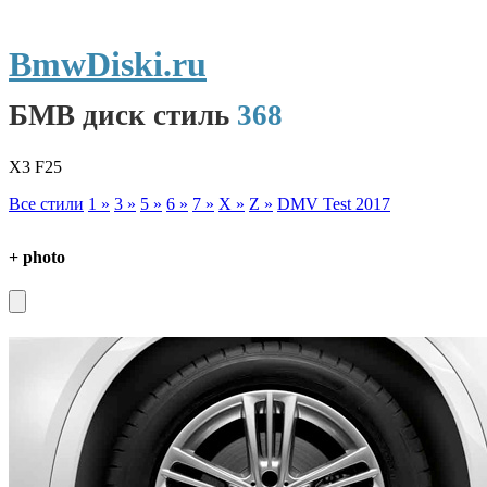
BmwDiski.ru
БМВ диск стиль
368
X3 F25
Все стили
1 »
3 »
5 »
6 »
7 »
X »
Z »
DMV Test 2017
+ photo