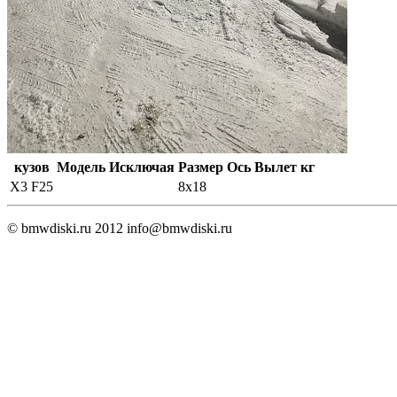
кузов
Модель
Исключая
Размер
Ось
Вылет
кг
X3 F25
8x18
© bmwdiski.ru 2012
info@bmwdiski.ru