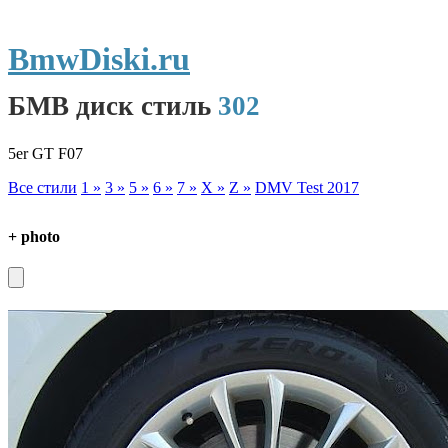
BmwDiski.ru
БМВ диск стиль
302
5er GT F07
Все стили
1 »
3 »
5 »
6 »
7 »
X »
Z »
DMV Test 2017
+ photo