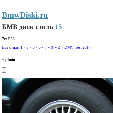
BmwDiski.ru
БМВ диск стиль
15
7er E38
Все стили
1 »
3 »
5 »
6 »
7 »
X »
Z »
DMV Test 2017
+ photo